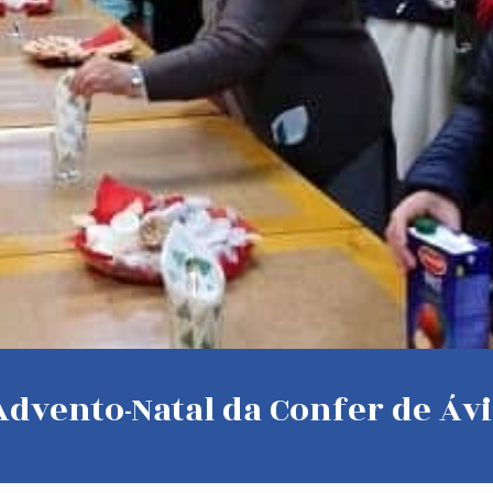
dvento-Natal da Confer de Ávi