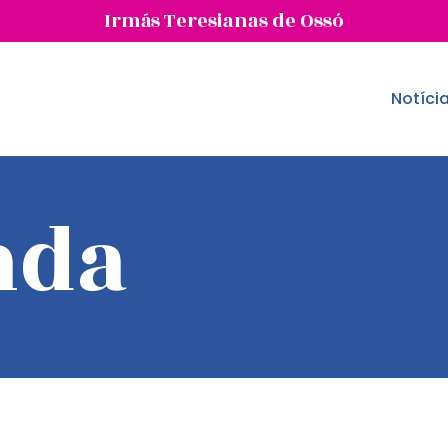
Irmãs Teresianas de Ossó
Notíci
nda