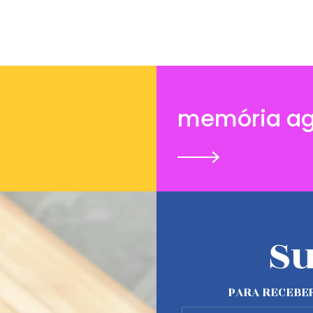
memória ag
Su
PARA RECEBER