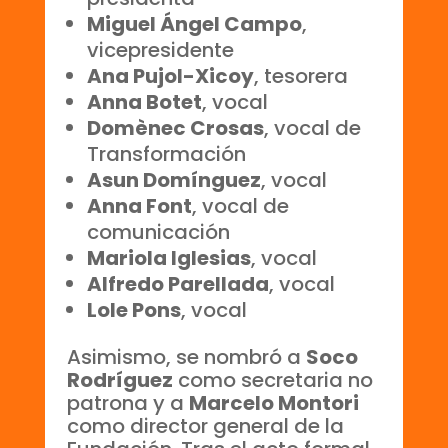
Miguel Ángel Campo
,
vicepresidente
Ana Pujol-Xicoy
, tesorera
Anna Botet
, vocal
Domènec Crosas
, vocal de
Transformación
Asun Domínguez
, vocal
Anna Font
, vocal de
comunicación
Mariola Iglesias
, vocal
Alfredo Parellada
, vocal
Lole Pons
, vocal
Asimismo, se nombró a
Soco
Rodríguez
como secretaria no
patrona y a
Marcelo Montori
como director general de la